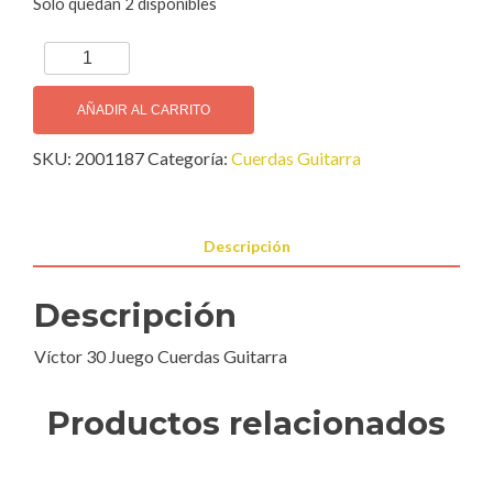
Solo quedan 2 disponibles
Víctor
30
Juego
AÑADIR AL CARRITO
Cuerdas
SKU:
2001187
Categoría:
Cuerdas Guitarra
Guitarra
cantidad
Descripción
Descripción
Víctor 30 Juego Cuerdas Guitarra
Productos relacionados