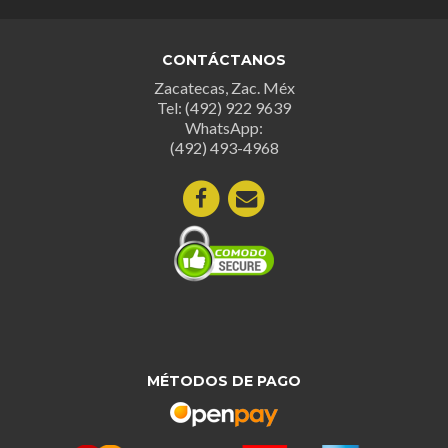
opcion
se
CONTÁCTANOS
puede
Zacatecas, Zac. Méx
elegir
Tel: (492) 922 9639
en
WhatsApp:
la
(492) 493-4968
página
de
produc
MÉTODOS DE PAGO