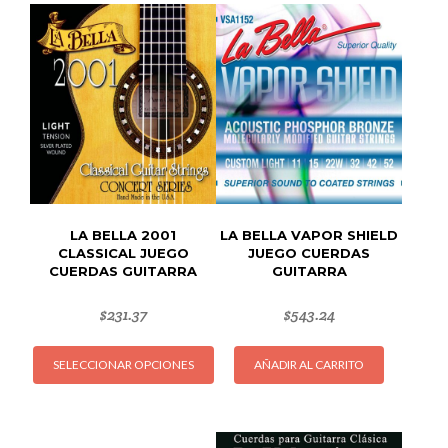
LA BELLA 2001
LA BELLA VAPOR SHIELD
CLASSICAL JUEGO
JUEGO CUERDAS
CUERDAS GUITARRA
GUITARRA
$
231.37
$
543.24
Este
SELECCIONAR OPCIONES
AÑADIR AL CARRITO
producto
tiene
múltiples
variantes.