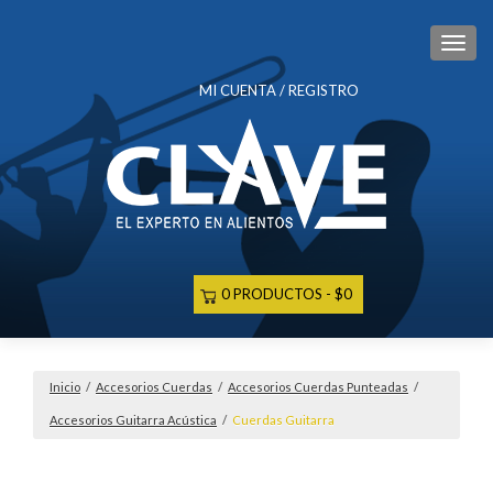
CAM
MI CUENTA / REGISTRO
0 PRODUCTOS
$0
Inicio
/
Accesorios Cuerdas
/
Accesorios Cuerdas Punteadas
/
Accesorios Guitarra Acústica
/
Cuerdas Guitarra