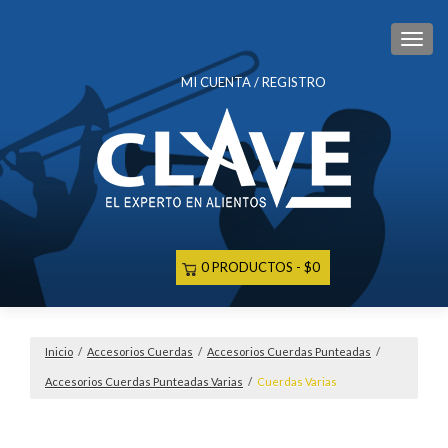
CAM
MI CUENTA / REGISTRO
0 PRODUCTOS
$0
Inicio
/
Accesorios Cuerdas
/
Accesorios Cuerdas Punteadas
/
Accesorios Cuerdas Punteadas Varias
/
Cuerdas Varias