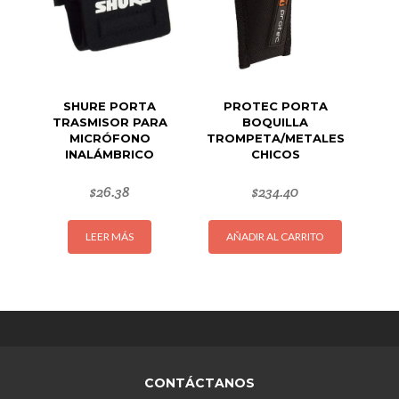
elegir
en
la
página
de
SHURE PORTA
PROTEC PORTA
producto
TRASMISOR PARA
BOQUILLA
MICRÓFONO
TROMPETA/METALES
INALÁMBRICO
CHICOS
$
26.38
$
234.40
LEER MÁS
AÑADIR AL CARRITO
CONTÁCTANOS