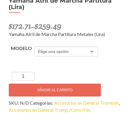
Yamaha Atril de Marcha Partitura
(Lira)
$
172.71
$
259.49
–
Yamaha Atril de Marcha Partitura Metales (Lira)
MODELO
Yamaha
Atril
de
AÑADIR AL CARRITO
Marcha
SKU:
N/D
Categorías:
Accesorios en General Trombón
,
Partitura
Accesorios en General Tromp./Corn./Flis.
(Lira)
cantidad