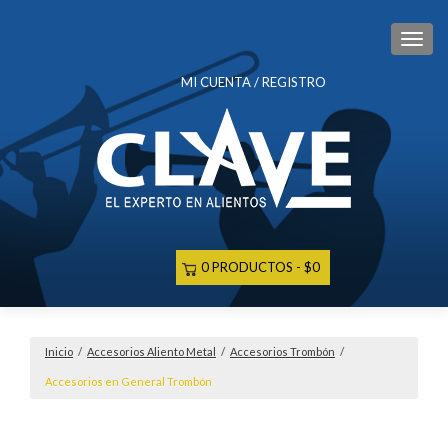
CAM
MI CUENTA / REGISTRO
0 PRODUCTOS
$0
Inicio
/
Accesorios Aliento Metal
/
Accesorios Trombón
/
Accesorios en General Trombón