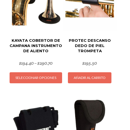
KAYATA COBERTOR DE
PROTEC DESCANSO
CAMPANA INSTRUMENTO
DEDO DE PIEL
DE ALIENTO
TROMPETA
$
194.40
$
290.70
$
195.50
–
Este
SELECCIONAR OPCIONES
AÑADIR AL CARRITO
producto
tiene
múltiples
variantes.
Las
opciones
se
pueden