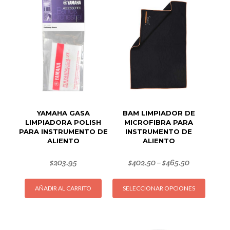
YAMAHA GASA
BAM LIMPIADOR DE
LIMPIADORA POLISH
MICROFIBRA PARA
PARA INSTRUMENTO DE
INSTRUMENTO DE
ALIENTO
ALIENTO
$
203.95
$
402.50
$
465.50
–
Este
AÑADIR AL CARRITO
SELECCIONAR OPCIONES
produc
tiene
múltipl
variant