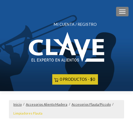
CAM
MI CUENTA / REGISTRO
0 PRODUCTOS
$0
Inicio
/
Accesorios Aliento Madera
/
Accesorios Flauta/Piccolo
/
Limpiadores Flauta