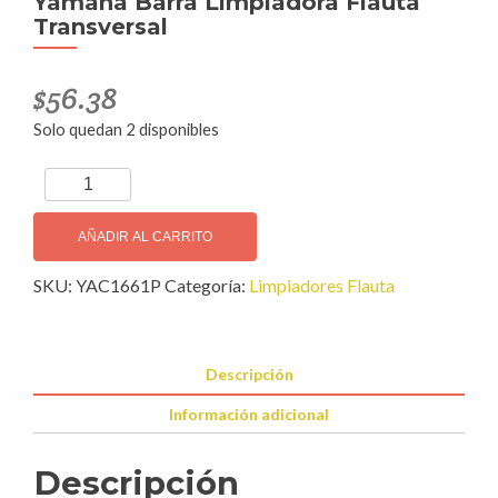
Yamaha Barra Limpiadora Flauta
Transversal
$
56.38
Solo quedan 2 disponibles
Yamaha
Barra
Limpiadora
AÑADIR AL CARRITO
Flauta
SKU:
YAC1661P
Categoría:
Limpiadores Flauta
Transversal
cantidad
Descripción
Información adicional
Descripción