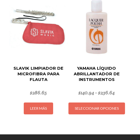
Las
opcion
se
puede
elegir
en
la
página
de
SLAVIK LIMPIADOR DE
YAMAHA LÍQUIDO
produc
MICROFIBRA PARA
ABRILLANTADOR DE
FLAUTA
INSTRUMENTOS
$
286.65
$
140.94
$
236.64
–
Este
LEER MÁS
SELECCIONAR OPCIONES
produc
tiene
múltipl
variant
Las