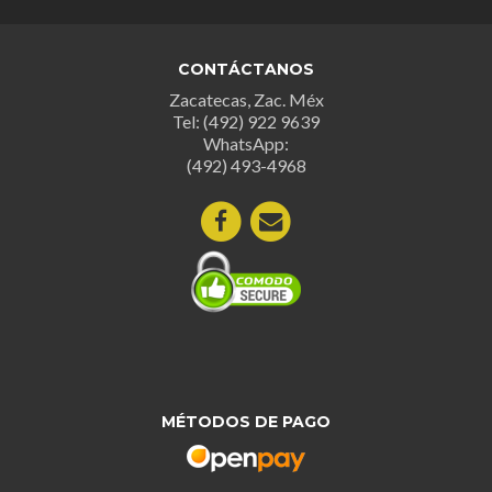
opcion
se
CONTÁCTANOS
puede
Zacatecas, Zac. Méx
elegir
Tel: (492) 922 9639
en
WhatsApp:
la
(492) 493-4968
página
de
produc
MÉTODOS DE PAGO