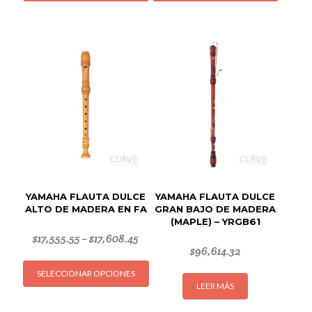
tiene
tiene
múltiples
múltipl
variantes.
variant
Las
Las
opciones
opcion
se
se
pueden
puede
elegir
elegir
en
en
la
la
página
página
de
de
YAMAHA FLAUTA DULCE
YAMAHA FLAUTA DULCE
producto
produc
ALTO DE MADERA EN FA
GRAN BAJO DE MADERA
(MAPLE) – YRGB61
$
17,555.55
$
17,608.45
–
$
96,614.32
Este
SELECCIONAR OPCIONES
producto
LEER MÁS
tiene
múltiples