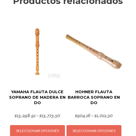
Productos relacionados
YAMAHA FLAUTA DULCE
HOHNER FLAUTA
SOPRANO DE MADERA EN
BARROCA SOPRANO EN
DO
DO
$
13,298.91
$
13,773.50
$
904.16
$
1,012.50
–
–
Este
Este
SELECCIONAR OPCIONES
SELECCIONAR OPCIONES
producto
produc