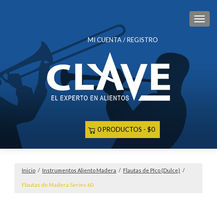
CAM
MI CUENTA / REGISTRO
0 PRODUCTOS
$0
Inicio
/
Instrumentos Aliento Madera
/
Flautas de PIco (Dulce)
/
Flautas de Madera Series 60