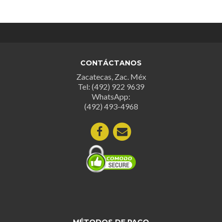
variantes.
Las
opciones
se
pueden
CONTÁCTANOS
elegir
Zacatecas, Zac. Méx
en
Tel: (492) 922 9639
la
WhatsApp:
página
(492) 493-4968
de
producto
MÉTODOS DE PAGO