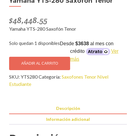
Yamaha YTS-280 Saxofón Tenor
$
48,448.55
Yamaha YTS-280 Saxofón Tenor
Solo quedan 1 disponibles
Desde
$3638
al mes con
crédito
Ver
Yamaha
más
YTS-
AÑADIR AL CARRITO
280
SKU:
YTS280
Categoría:
Saxofones Tenor Nivel
Saxofón
Estudiante
Tenor
cantidad
Descripción
Información adicional