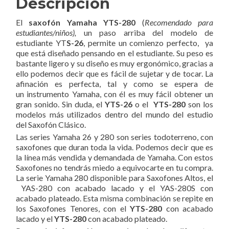
Descripción
El
saxofón Yamaha YTS-280
(
Recomendado para
estudiantes/niños),
un paso arriba del modelo de
estudiante YT
S-26
, permite un comienzo perfecto, ya
que está diseñado pensando en el estudiante. Su peso es
bastante ligero y su diseño es muy ergonómico, gracias a
ello podemos decir que es fácil de sujetar y de tocar. La
afinación es perfecta, tal y como se espera de
un instrumento Yamaha, con él es muy fácil obtener un
gran sonido. Sin duda, el
YTS-26
o el
YTS-280
son los
modelos más utilizados dentro del mundo del estudio
del Saxofón Clásico.
Las series Yamaha 26 y 280 son series todoterreno, con
saxofones que duran toda la vida. Podemos decir que es
la línea más vendida y demandada de Yamaha. Con estos
Saxofones no tendrás miedo a equivocarte en tu compra.
La serie Yamaha 280 disponible para Saxofones Altos, el
YAS-280 con acabado lacado y el YAS-280S con
acabado plateado. Esta misma combinación se repite en
los Saxofones Tenores, con el
YTS-280
con acabado
lacado y el
YTS-280
con acabado plateado.