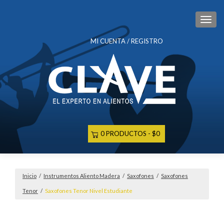
CAM
MI CUENTA / REGISTRO
0 PRODUCTOS
$0
Inicio
/
Instrumentos Aliento Madera
/
Saxofones
/
Saxofones
Tenor
/
Saxofones Tenor Nivel Estudiante