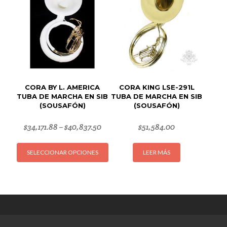
se
puede
elegir
en
la
página
de
CORA BY L. AMERICA
CORA KING LSE-291L
produc
TUBA DE MARCHA EN SIB
TUBA DE MARCHA EN SIB
(SOUSAFÓN)
(SOUSAFÓN)
$
34,171.88
$
40,837.50
$
51,584.00
–
Este
SELECCIONAR OPCIONES
LEER MÁS
producto
tiene
múltiples
variantes.
Las
opciones