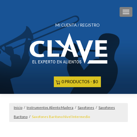
CAM
MI CUENTA / REGISTRO
0 PRODUCTOS
$0
Inicio
/
Instrumentos Aliento Madera
/
Saxofones
/
Saxofones
Barítono
/
Saxofones Barítono Nivel Intermedio