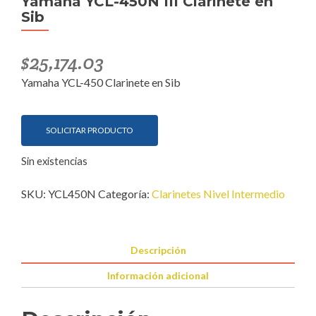
Yamaha YCL-450N III Clarinete en
Sib
$
25,174.03
Yamaha YCL-450 Clarinete en Sib
SOLICITAR PRODUCTO
Sin existencias
SKU:
YCL450N
Categoría:
Clarinetes Nivel Intermedio
Descripción
Información adicional