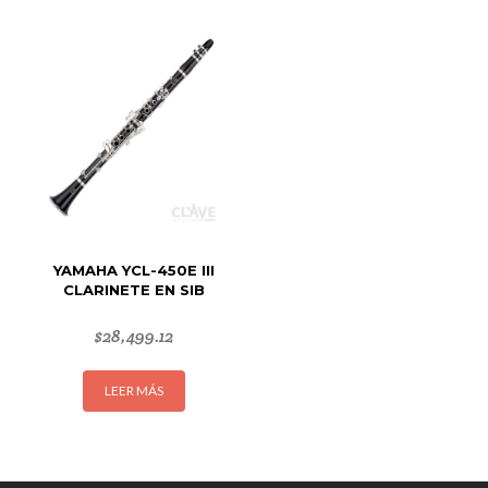
múltipl
variant
Las
opcion
se
puede
elegir
en
la
página
de
YAMAHA YCL-450E III
produc
CLARINETE EN SIB
$
28,499.12
LEER MÁS