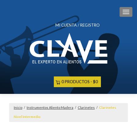
CAM
MI CUENTA / REGISTRO
0 PRODUCTOS
$0
Inicio
/
Instrumentos Aliento Madera
/
Clarinetes
/
Clarinetes
Nivel Intermedio