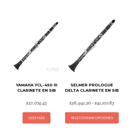
YAMAHA YCL-450 III
SELMER PROLOGUE
CLARINETE EN SIB
DELTA CLARINETE EN SIB
$
27,074.43
$
36,941.20
$
41,107.83
–
Este
LEER MÁS
SELECCIONAR OPCIONES
produc
tiene