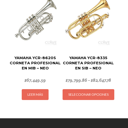
YAMAHA YCR-8620S
YAMAHA YCR-8335
CORNETA PROFESIONAL
CORNETA PROFESIONAL
EN MIB – NEO
EN SIB – NEO
$
67,449.59
$
79,799.86
$
82,647.78
–
Este
LEER MÁS
SELECCIONAR OPCIONES
produc
tiene
múltipl
variant
Las