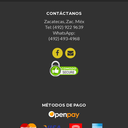
opcion
se
CONTÁCTANOS
puede
Zacatecas, Zac. Méx
elegir
Tel: (492) 922 9639
en
WhatsApp:
la
(492) 493-4968
página
de
produc
MÉTODOS DE PAGO