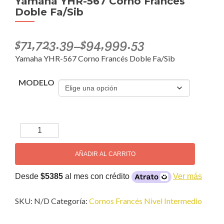
Yamaha YHR-567 Corno Francés
Doble Fa/Sib
$
71,723.39
$
94,999.53
–
Yamaha YHR-567 Corno Francés Doble Fa/Sib
MODELO
Yamaha
YHR-
567
AÑADIR AL CARRITO
Corno
Francés
Desde
$5385
al mes con crédito
Ver más
Doble
Fa/Sib
SKU:
N/D
Categoría:
Cornos Francés Nivel Intermedio
cantidad