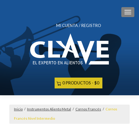
CAM
MI CUENTA / REGISTRO
0 PRODUCTOS
$0
Inicio
/
Instrumentos Aliento Metal
/
Cornos Francés
/
Cornos
Francés Nivel Intermedio