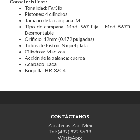
Características:
Tonalidad: Fa/Sib
Pistones: 4 cilindros
Tamaño de la campana: M
Tipo de campana: Mod.
567
Fija – Mod.
567D
Desmontable
Orificio: 12mm (0.472 pulgadas)
Tubos de Pistón: Níquel plata
Cilindros: Macizos
Acción de la palanca: cuerda
Acabado: Laca
Boquilla: HR-32C4
CONTÁCTANOS
Zacatecas, Zac. Méx
Tel: (492) 922 9639
WhatsApp: