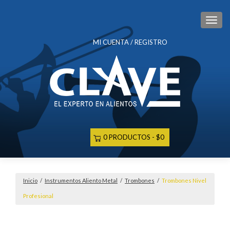
CAM
MI CUENTA / REGISTRO
0 PRODUCTOS
$0
Inicio
/
Instrumentos Aliento Metal
/
Trombones
/
Trombones Nivel
Profesional