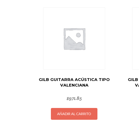
GILB GUITARRA ACÚSTICA TIPO
GILB
VALENCIANA
V
$
971.85
AÑADIR AL CARRITO