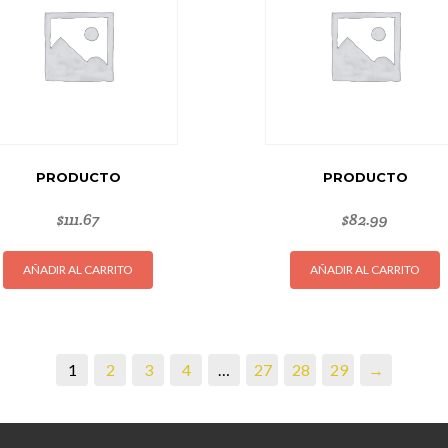
PRODUCTO
PRODUCTO
$
111.67
$
82.99
AÑADIR AL CARRITO
AÑADIR AL CARRITO
1
2
3
4
…
27
28
29
→