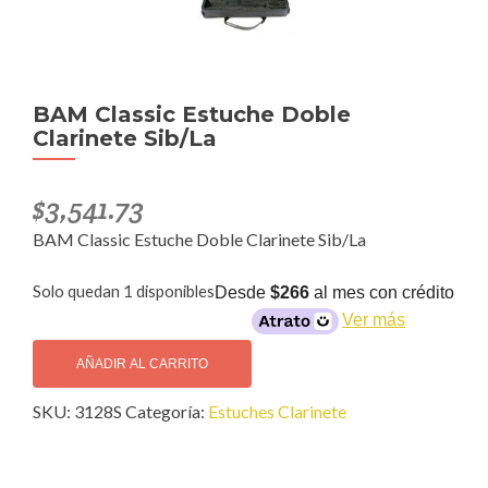
BAM Classic Estuche Doble
Clarinete Sib/La
$
3,541.73
BAM Classic Estuche Doble Clarinete Sib/La
Solo quedan 1 disponibles
Desde
$266
al mes con crédito
Ver más
BAM
Classic
AÑADIR AL CARRITO
Estuche
SKU:
3128S
Categoría:
Estuches Clarinete
Doble
Clarinete
Sib/La