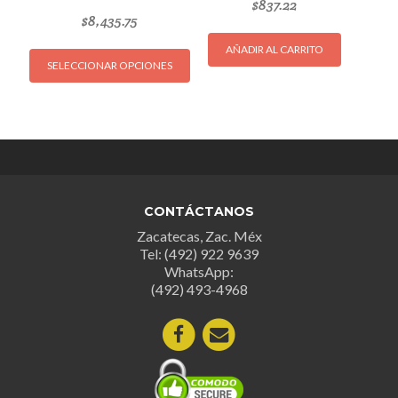
$
837.22
$
8,435.75
Este
AÑADIR AL CARRITO
SELECCIONAR OPCIONES
producto
tiene
múltiples
variantes.
Las
opciones
se
CONTÁCTANOS
pueden
Zacatecas, Zac. Méx
elegir
Tel: (492) 922 9639
en
WhatsApp:
la
(492) 493-4968
página
de
producto