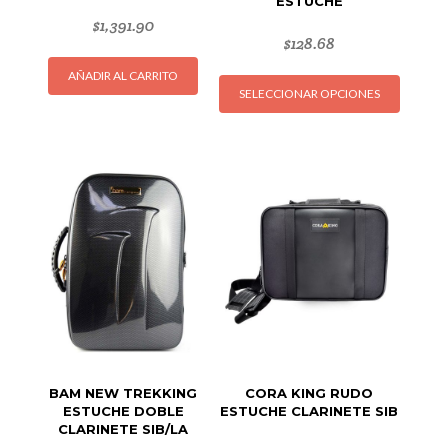
ESTUCHE
$
1,391.90
$
128.68
Este
AÑADIR AL CARRITO
SELECCIONAR OPCIONES
produc
tiene
múltipl
variant
Las
opcion
se
puede
elegir
en
la
página
de
BAM NEW TREKKING
CORA KING RUDO
produc
ESTUCHE DOBLE
ESTUCHE CLARINETE SIB
CLARINETE SIB/LA