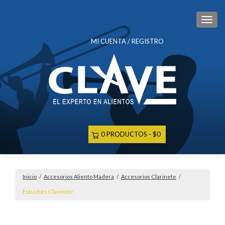
CAM
MI CUENTA / REGISTRO
0 PRODUCTOS
$0
Inicio
/
Accesorios Aliento Madera
/
Accesorios Clarinete
/
Estuches Clarinete