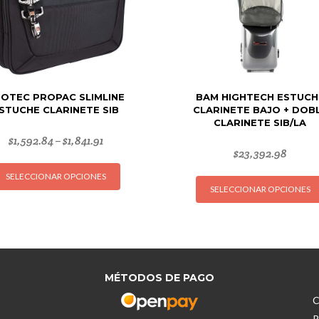
OTEC PROPAC SLIMLINE
BAM HIGHTECH ESTUCH
STUCHE CLARINETE SIB
CLARINETE BAJO + DOB
CLARINETE SIB/LA
$
1,592.84
$
1,841.91
–
$
23,392.98
Este
SELECCIONAR OPCIONES
producto
SELECCIONAR OPCIONES
tiene
múltiples
variantes.
Las
opciones
MÉTODOS DE PAGO
se
pueden
C
elegir
R