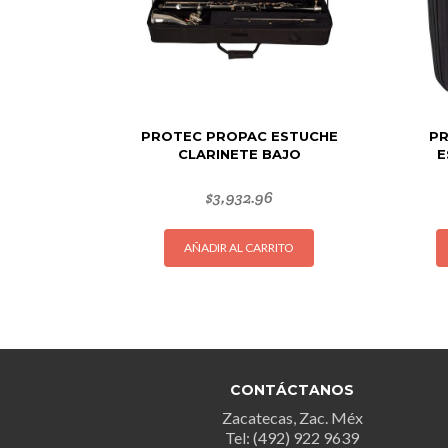
PROTEC PROPAC ESTUCHE
PR
CLARINETE BAJO
E
$
3,932.96
AÑADIR AL CARRITO
CONTÁCTANOS
Zacatecas, Zac. Méx
Tel: (492) 922 9639