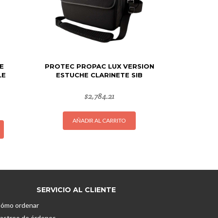
E
PROTEC PROPAC LUX VERSION
LE
ESTUCHE CLARINETE SIB
$
2,784.21
Este
AÑADIR AL CARRITO
producto
tiene
múltiples
variantes.
Las
opciones
SERVICIO AL CLIENTE
se
ómo ordenar
pueden
astreo de órdenes