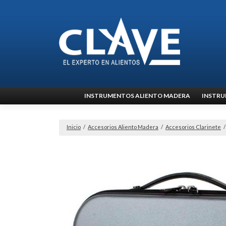
Ir
INSTRUMENTOS ALIENTO MADERA
INSTRU
al
contenido
Inicio
/
Accesorios Aliento Madera
/
Accesorios Clarinete
/