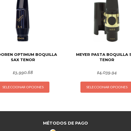
OREN OPTIMUM BOQUILLA
MEYER PASTA BOQUILLA 
SAX TENOR
TENOR
$
3,990.68
$
4,039.94
Este
SELECCIONAR OPCIONES
SELECCIONAR OPCIONES
producto
tiene
múltiples
variantes.
Las
opciones
MÉTODOS DE PAGO
se