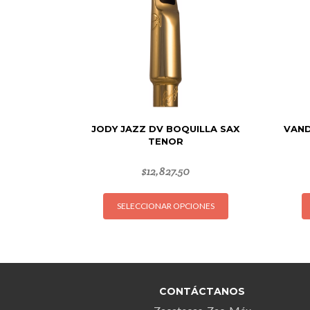
JODY JAZZ DV BOQUILLA SAX
VAND
TENOR
$
12,827.50
Este
SELECCIONAR OPCIONES
producto
tiene
múltiples
variantes.
Las
opciones
CONTÁCTANOS
se