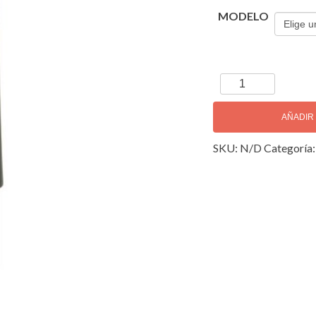
MODELO
Beechler
Diamante
Boquilla
AÑADIR
Sax
SKU:
N/D
Categoría
Tenor
cantidad