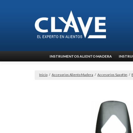
Ir
INSTRUMENTOS ALIENTO MADERA
INSTRU
al
contenido
Inicio
/
Accesorios Aliento Madera
/
Accesorios Saxofón
/