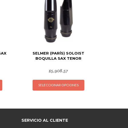
SAX
SELMER (PARÍS) SOLOIST
BOQUILLA SAX TENOR
$
5,908.57
Este
Este
SELECCIONAR OPCIONES
producto
producto
tiene
tiene
múltiples
múltiples
variantes.
variantes.
Las
Las
opciones
opciones
SERVICIO AL CLIENTE
se
se