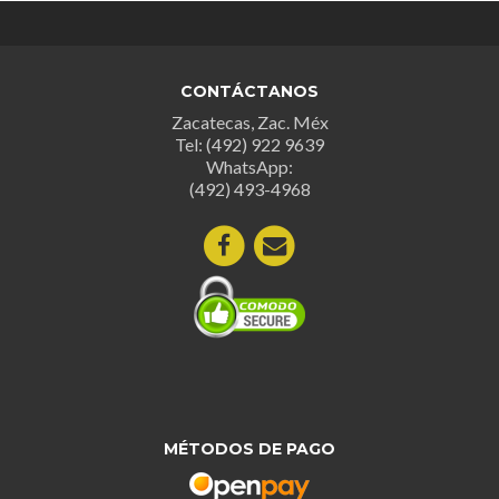
Las
Las
opciones
opcion
se
se
CONTÁCTANOS
pueden
puede
Zacatecas, Zac. Méx
elegir
elegir
Tel: (492) 922 9639
en
en
WhatsApp:
la
la
(492) 493-4968
página
página
de
de
producto
produc
MÉTODOS DE PAGO