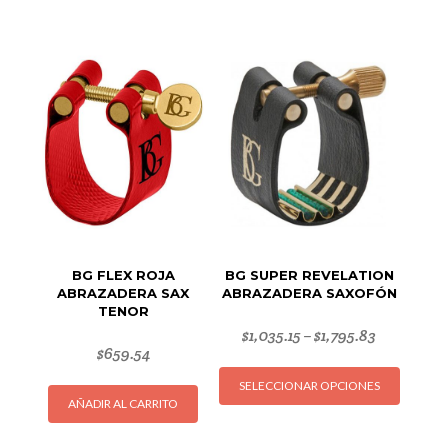
BG FLEX ROJA
BG SUPER REVELATION
ABRAZADERA SAX
ABRAZADERA SAXOFÓN
TENOR
$
1,035.15
$
1,795.83
–
$
659.54
Este
SELECCIONAR OPCIONES
produc
AÑADIR AL CARRITO
tiene
múltipl