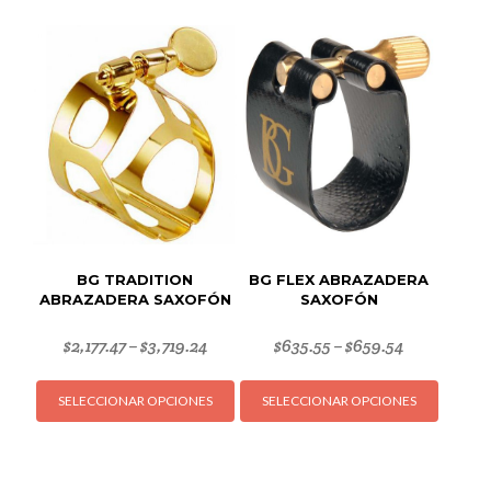
variant
Las
opcion
se
puede
elegir
en
la
página
de
produc
BG TRADITION
BG FLEX ABRAZADERA
ABRAZADERA SAXOFÓN
SAXOFÓN
$
2,177.47
$
3,719.24
$
635.55
$
659.54
–
–
Este
Este
SELECCIONAR OPCIONES
SELECCIONAR OPCIONES
producto
produc
tiene
tiene
múltiples
múltipl
variantes.
variant