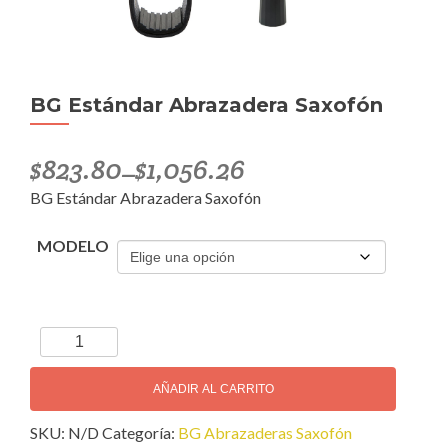
BG Estándar Abrazadera Saxofón
$
823.80
$
1,056.26
–
BG Estándar Abrazadera Saxofón
MODELO
BG
Estándar
Abrazadera
AÑADIR AL CARRITO
Saxofón
SKU:
N/D
Categoría:
BG Abrazaderas Saxofón
cantidad