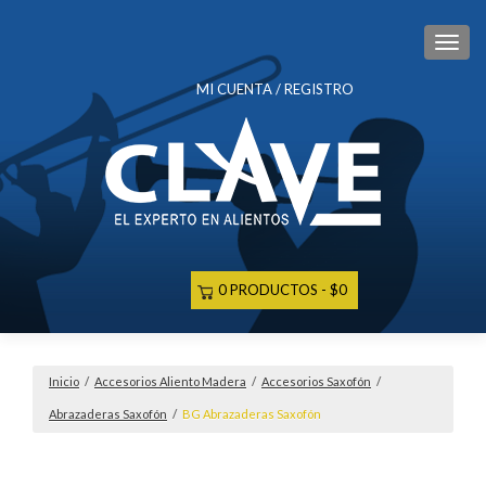
CAM
MI CUENTA / REGISTRO
0 PRODUCTOS
$0
Inicio
/
Accesorios Aliento Madera
/
Accesorios Saxofón
/
Abrazaderas Saxofón
/
BG Abrazaderas Saxofón