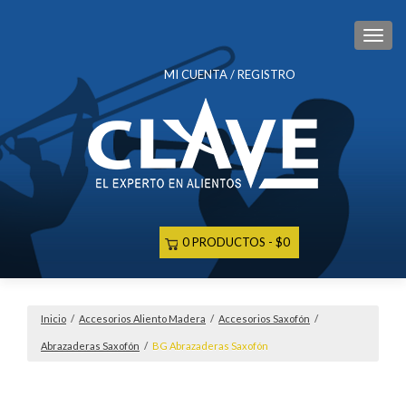
CAM
MI CUENTA / REGISTRO
0 PRODUCTOS
$0
Inicio
/
Accesorios Aliento Madera
/
Accesorios Saxofón
/
Abrazaderas Saxofón
/
BG Abrazaderas Saxofón