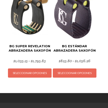
se
pueden
elegir
en
la
página
de
producto
BG SUPER REVELATION
BG ESTÁNDAR
ABRAZADERA SAXOFÓN
ABRAZADERA SAXOFÓN
$
1,035.15
$
1,795.83
$
823.80
$
1,056.26
–
–
Este
Este
SELECCIONAR OPCIONES
SELECCIONAR OPCIONES
producto
produc
tiene
tiene
múltiples
múltipl
variantes.
variant
Las
Las
opciones
opcion