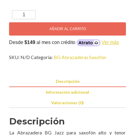
BG
Jazz
Abrazadera
AÑADIR AL CARRITO
Saxofón
cantidad
Desde
$149
al mes con crédito
Ver más
SKU:
N/D
Categoría:
BG Abrazaderas Saxofón
Descripción
Información adicional
Valoraciones (0)
Descripción
La Abrazadera BG Jazz para saxofón alto y tenor