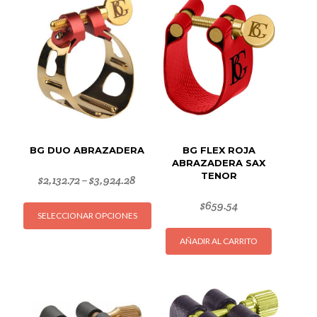
BG DUO ABRAZADERA
BG FLEX ROJA
ABRAZADERA SAX
TENOR
$
2,132.72
$
3,924.28
–
Este
$
659.54
SELECCIONAR OPCIONES
producto
tiene
AÑADIR AL CARRITO
múltiples
variantes.
Las
opciones