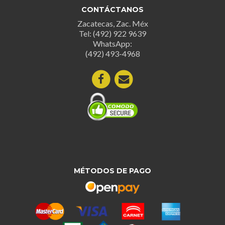
se
se
CONTÁCTANOS
pueden
puede
Zacatecas, Zac. Méx
elegir
elegir
Tel: (492) 922 9639
en
en
WhatsApp:
la
la
(492) 493-4968
página
página
de
de
producto
produc
MÉTODOS DE PAGO