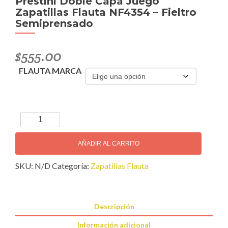
Prestini Doble Capa Juego
Zapatillas Flauta NF4354 – Fieltro
Semiprensado
$
555.00
FLAUTA MARCA
Prestini
Doble
Capa
AÑADIR AL CARRITO
Juego
SKU:
N/D
Categoría:
Zapatillas Flauta
Zapatillas
Flauta
NF4354
-
Descripción
Fieltro
Información adicional
Semiprensado