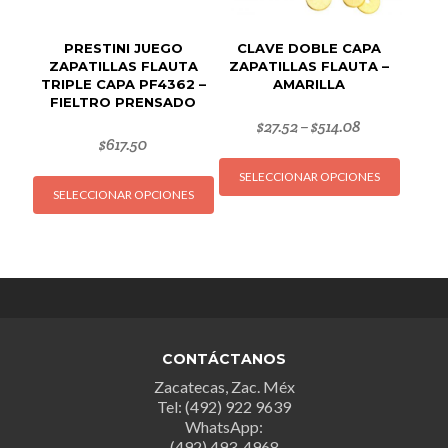
PRESTINI JUEGO
CLAVE DOBLE CAPA
ZAPATILLAS FLAUTA
ZAPATILLAS FLAUTA –
TRIPLE CAPA PF4362 –
AMARILLA
FIELTRO PRENSADO
$
27.52
$
514.08
–
$
617.50
Este
Este
SELECCIONAR OPCIONES
produc
SELECCIONAR OPCIONES
producto
tiene
tiene
múltipl
múltiples
variant
variantes.
Las
Las
opcion
opciones
se
se
puede
CONTÁCTANOS
pueden
elegir
Zacatecas, Zac. Méx
elegir
en
Tel: (492) 922 9639
en
la
WhatsApp:
la
página
(492) 493-4968