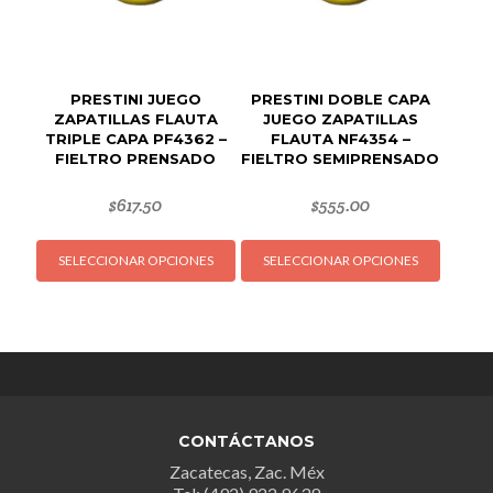
PRESTINI JUEGO
PRESTINI DOBLE CAPA
ZAPATILLAS FLAUTA
JUEGO ZAPATILLAS
TRIPLE CAPA PF4362 –
FLAUTA NF4354 –
FIELTRO PRENSADO
FIELTRO SEMIPRENSADO
$
617.50
$
555.00
Este
Este
SELECCIONAR OPCIONES
SELECCIONAR OPCIONES
producto
produc
tiene
tiene
múltiples
múltipl
variantes.
variant
Las
Las
opciones
opcion
se
se
CONTÁCTANOS
pueden
puede
Zacatecas, Zac. Méx
elegir
elegir