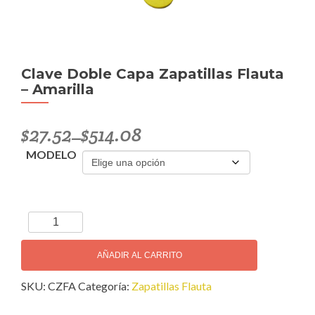
Clave Doble Capa Zapatillas Flauta
– Amarilla
$
27.52
$
514.08
–
MODELO
Clave
Doble
Capa
AÑADIR AL CARRITO
Zapatillas
SKU:
CZFA
Categoría:
Zapatillas Flauta
Flauta
–