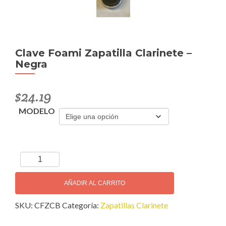
Clave Foami Zapatilla Clarinete –
Negra
$
24.19
MODELO
Clave
Foami
Zapatilla
AÑADIR AL CARRITO
Clarinete
SKU:
CFZCB
Categoría:
Zapatillas Clarinete
-
Negra