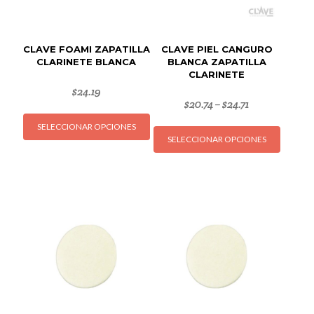
CLAVE FOAMI ZAPATILLA
CLAVE PIEL CANGURO
CLARINETE BLANCA
BLANCA ZAPATILLA
CLARINETE
$
24.19
$
20.74
$
24.71
–
Este
Este
SELECCIONAR OPCIONES
producto
SELECCIONAR OPCIONES
produc
tiene
tiene
múltiples
múltipl
variantes.
variant
Las
Las
opciones
opcion
se
se
pueden
puede
elegir
elegir
en
en
la
la