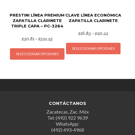
página
página
de
de
producto
PRESTINI LÍNEA PREMIUM
CLAVE LÍNEA ECONÓMICA
produc
ZAPATILLA CLARINETE
ZAPATILLA CLARINETE
TRIPLE CAPA – PC-3264
$
16.85
$
20.22
–
$
30.81
$
521.25
–
Este
Este
SELECCIONAR OPCIONES
produc
SELECCIONAR OPCIONES
producto
tiene
tiene
múltipl
múltiples
variant
variantes.
Las
Las
opcion
opciones
se
se
puede
CONTÁCTANOS
pueden
elegir
Zacatecas, Zac. Méx
elegir
en
Tel: (492) 922 9639
en
la
WhatsApp:
la
página
(492) 493-4968
página