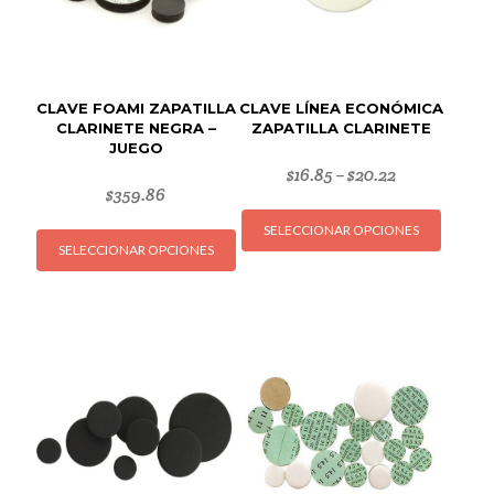
CLAVE FOAMI ZAPATILLA
CLAVE LÍNEA ECONÓMICA
CLARINETE NEGRA –
ZAPATILLA CLARINETE
JUEGO
$
16.85
$
20.22
–
$
359.86
Este
Este
SELECCIONAR OPCIONES
produc
SELECCIONAR OPCIONES
producto
tiene
tiene
múltipl
múltiples
variant
variantes.
Las
Las
opcion
opciones
se
se
puede
pueden
elegir
elegir
en
en