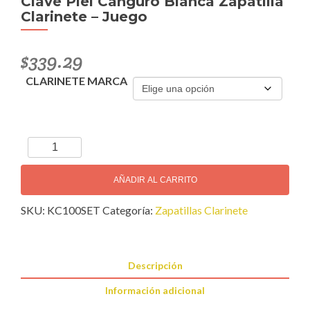
Clave Piel Canguro Blanca Zapatilla
Clarinete – Juego
$
339.29
CLARINETE MARCA
Clave
Piel
Canguro
AÑADIR AL CARRITO
Blanca
SKU:
KC100SET
Categoría:
Zapatillas Clarinete
Zapatilla
Clarinete
–
Juego
Descripción
cantidad
Información adicional