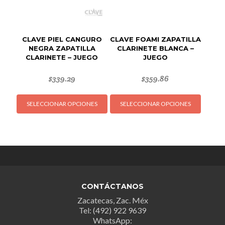
la
la
página
página
de
de
produc
CLAVE PIEL CANGURO
CLAVE FOAMI ZAPATILLA
producto
NEGRA ZAPATILLA
CLARINETE BLANCA –
CLARINETE – JUEGO
JUEGO
$
339.29
$
359.86
Este
Este
SELECCIONAR OPCIONES
SELECCIONAR OPCIONES
producto
produc
tiene
tiene
múltiples
múltipl
variantes.
variant
Las
Las
opciones
opcion
se
se
CONTÁCTANOS
pueden
puede
Zacatecas, Zac. Méx
elegir
elegir
Tel: (492) 922 9639
en
en
WhatsApp: