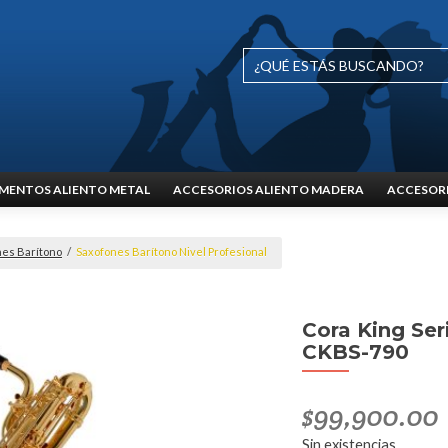
MENTOS ALIENTO METAL
ACCESORIOS ALIENTO MADERA
ACCESORI
nes Barítono
/
Saxofones Barítono Nivel Profesional
Cora King Ser
CKBS-790
$
99,900.00
Sin existencias