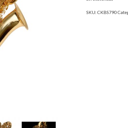
SKU:
CKBS790
Cate