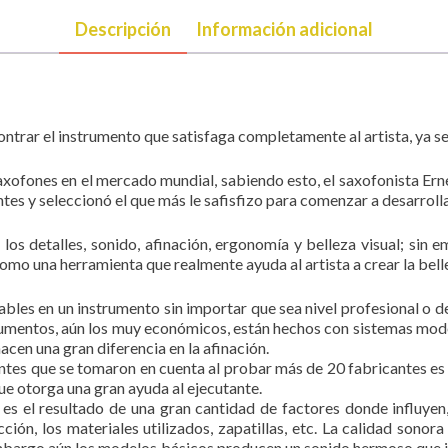
Descripción
Información adicional
rar el instrumento que satisfaga completamente al artista, ya sea
axofones en el mercado mundial, sabiendo esto, el saxofonista Ern
tes y seleccionó el que más le safisfizo para comenzar a desarroll
os detalles, sonido, afinación, ergonomía y belleza visual; sin e
omo una herramienta que realmente ayuda al artista a crear la bell
ables en un instrumento sin importar que sea nivel profesional o d
trumentos, aún los muy económicos, están hechos con sistemas moder
cen una gran diferencia en la afinación.
tes que se tomaron en cuenta al probar más de 20 fabricantes es 
e otorga una gran ayuda al ejecutante.
s el resultado de una gran cantidad de factores donde influyen,
ucción, los materiales utilizados, zapatillas, etc. La calidad son
 embargo aún los modelos básicos producen un sonido hermoso que i