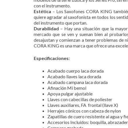
con el instrumento.
Estética
– Los Saxofones CORA KING también cu
quiere agradar al saxofonista en todos los sen
del instrumento que portan.
Durabilidad
– Hay una situación que la mayorí
mercado que se ven y suenan bien al probarlos
desajustan y comienzan a tener problemas de niv
CORA KING es una marca que ofrece una excelente
Especificaciones:
Acabado cuerpo laca dorada
Acabado llaves laca dorada
Acabado campana laca dorada
Afinación Mi bemol
Apoya pulgar ajustable
Llaves con cabecillas de poliester
Llaves auxiliares, FA frontal (llave X)
Herrajes cónicos con cabeza de nylon
Zapatillas de cuero resistente al agua y fi
Accesorios Incluídos: boquilla, abrazadera
Campana grabada