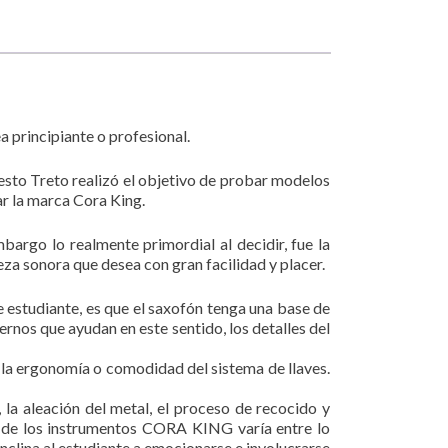
 principiante o profesional.
esto Treto realizó el objetivo de probar modelos
ar la marca Cora King.
mbargo lo realmente primordial al decidir, fue la
eza sonora que desea con gran facilidad y placer.
e estudiante, es que el saxofón tenga una base de
nos que ayudan en este sentido, los detalles del
la ergonomía o comodidad del sistema de llaves.
 la aleación del metal, el proceso de recocido y
ora de los instrumentos CORA KING varía entre lo
nclina al estudiante a emocionarse e involucrarse