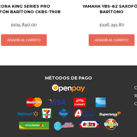
CORA KING SERIES PRO
YAMAHA YBS-62 SAXOF
FÓN BARÍTONO CKBS-790B
BARÍTONO
$
109,890.00
$
226,291.80
AÑADIR AL CARRITO
AÑADIR AL CARRITO
MÉTODOS DE PAGO
C
R
C