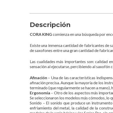
Descripción
CORA KING
comienza en una búsqueda por encont
Existe una inmensa cantidad de fabricantes de s
de saxofones entre una gran cantidad de fabrican
Las cualidades más importantes son: calidad en l
sensación al ejecutarse, percibiendo al saxofón c
Afinación
– Una de las características indispens
afinación precisa. Aunque la mayoría de los ins
terminado (que regularmente se hacen a mano), ha
Ergonomía
– Otro de los aspectos más importan
Se seleccionaron los modelos más cómodos, lo qu
Sonido – El sonido que produce un instrumento e
enfriamiento del metal, la calidad de la constr
modelos de la serie básica y los Series Pro, sin