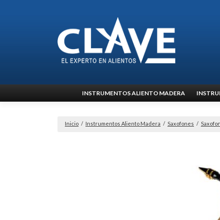
Ir
INSTRUMENTOS ALIENTO MADERA
INSTRU
al
contenido
Inicio
/
Instrumentos Aliento Madera
/
Saxofones
/
Saxofo