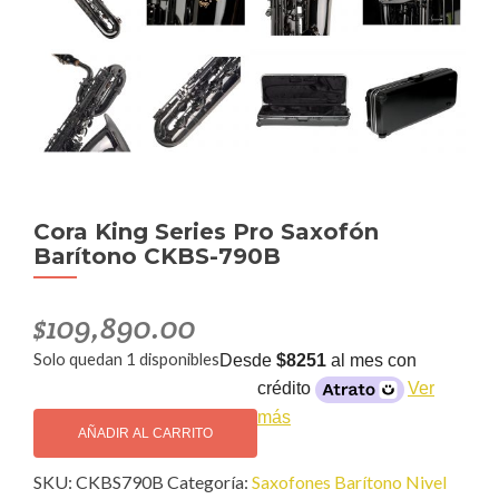
Cora King Series Pro Saxofón
Barítono CKBS-790B
$
109,890.00
Solo quedan 1 disponibles
Desde
$8251
al mes con
crédito
Ver
Cora
más
King
AÑADIR AL CARRITO
Series
SKU:
CKBS790B
Categoría:
Saxofones Barítono Nivel
Pro