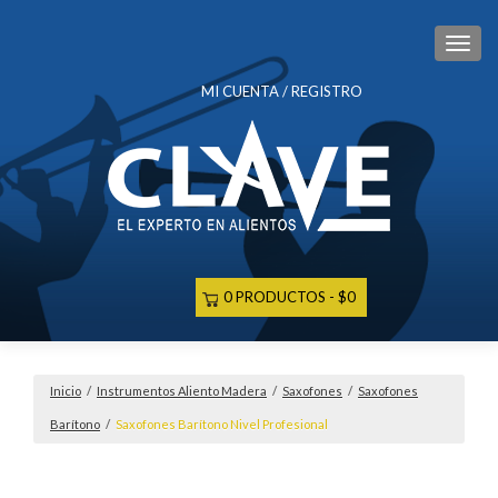
CAM
MI CUENTA / REGISTRO
0 PRODUCTOS
$0
Inicio
/
Instrumentos Aliento Madera
/
Saxofones
/
Saxofones
Barítono
/
Saxofones Barítono Nivel Profesional