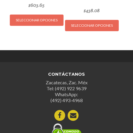
$
603.65
$
438.08
Este
Este
SELECCIONAR OPCIONES
producto
SELECCIONAR OPCIONES
produc
tiene
tiene
múltiples
múltipl
variantes.
variant
Las
Las
opciones
opcion
se
se
pueden
CONTÁCTANOS
puede
elegir
Zacatecas, Zac. Méx
elegir
en
Tel: (492) 922 9639
en
la
WhatsApp:
la
página
(492) 493-4968
página
de
de
producto
produc