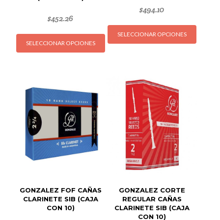
$
494.10
$
452.26
Este
Este
SELECCIONAR OPCIONES
produc
SELECCIONAR OPCIONES
producto
tiene
tiene
múltipl
múltiples
variant
variantes.
Las
Las
opcion
opciones
se
se
puede
pueden
elegir
elegir
en
en
la
la
página
página
de
de
produc
GONZALEZ FOF CAÑAS
GONZALEZ CORTE
producto
CLARINETE SIB (CAJA
REGULAR CAÑAS
CON 10)
CLARINETE SIB (CAJA
CON 10)