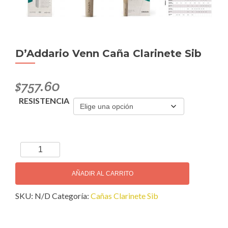
D’Addario Venn Caña Clarinete Sib
$
757.60
RESISTENCIA
D’Addario
Venn
Caña
AÑADIR AL CARRITO
Clarinete
SKU:
N/D
Categoría:
Cañas Clarinete Sib
Sib
cantidad