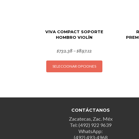
VIVA COMPACT SOPORTE
HOMBRO VIOLÍN
PREM
$
732.38
$
897.12
–
Este
SELECCIONAR OPCIONES
producto
tiene
múltiples
variantes.
Las
opciones
CONTÁCTANOS
se
Zacatecas, Zac. Méx
pueden
Tel: (492) 922 9639
elegir
WhatsApp:
en
(492) 493-4968