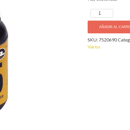
Dunlop
Orchestral
Limpiador
AÑADIR AL CARR
Instrumento
SKU:
7520690
Categ
Madera
Varios
cantidad