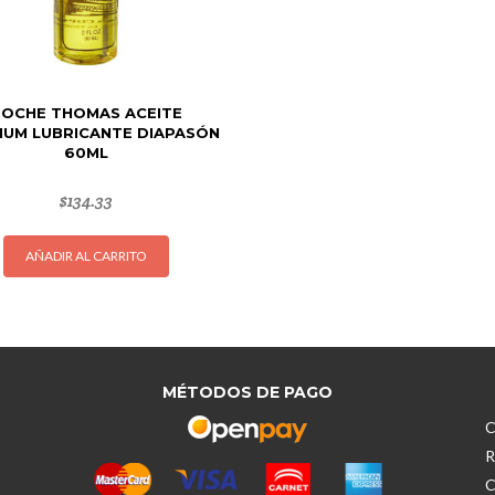
ROCHE THOMAS ACEITE
IUM LUBRICANTE DIAPASÓN
60ML
$
134.33
AÑADIR AL CARRITO
MÉTODOS DE PAGO
C
R
C