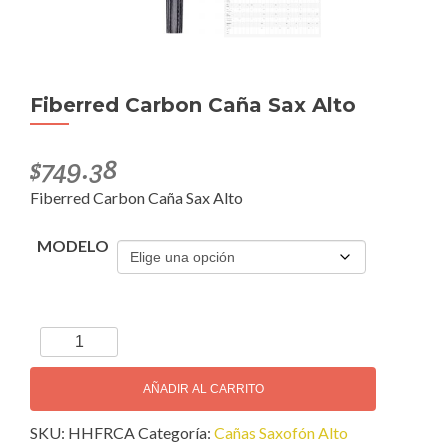
Fiberred Carbon Caña Sax Alto
$
749.38
Fiberred Carbon Caña Sax Alto
MODELO
Fiberred
Carbon
Caña
AÑADIR AL CARRITO
Sax
SKU:
HHFRCA
Categoría:
Cañas Saxofón Alto
Alto