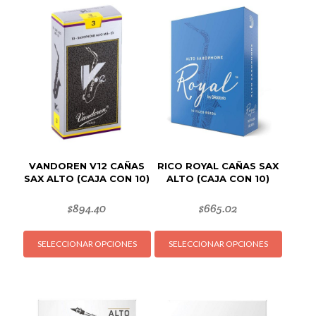
VANDOREN V12 CAÑAS
RICO ROYAL CAÑAS SAX
SAX ALTO (CAJA CON 10)
ALTO (CAJA CON 10)
$
894.40
$
665.02
Este
Este
SELECCIONAR OPCIONES
SELECCIONAR OPCIONES
producto
produc
tiene
tiene
múltiples
múltipl
variantes.
variant
Las
Las