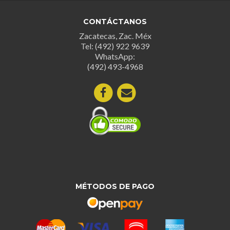
opciones
se
se
puede
CONTÁCTANOS
pueden
elegir
Zacatecas, Zac. Méx
elegir
en
Tel: (492) 922 9639
en
la
WhatsApp:
la
página
(492) 493-4968
página
de
de
produc
producto
MÉTODOS DE PAGO