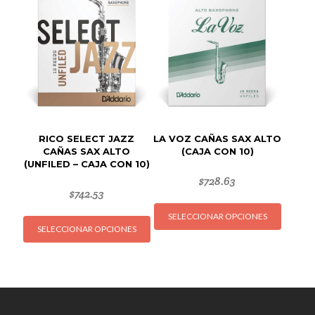
opciones
opcion
se
se
pueden
puede
elegir
elegir
en
en
la
la
página
página
de
de
RICO SELECT JAZZ
LA VOZ CAÑAS SAX ALTO
producto
produc
CAÑAS SAX ALTO
(CAJA CON 10)
(UNFILED – CAJA CON 10)
$
728.63
$
742.53
Este
Este
SELECCIONAR OPCIONES
produc
SELECCIONAR OPCIONES
producto
tiene
tiene
múltipl
múltiples
variant
variantes.
Las
Las
opcion