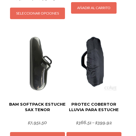
Este
AÑADIR AL CARRITO
SELECCIONAR OPCIONES
producto
tiene
múltiples
variantes.
Las
opciones
se
pueden
elegir
en
la
página
de
BAM SOFTPACK ESTUCHE
PROTEC COBERTOR
producto
SAX TENOR
LLUVIA PARA ESTUCHE
$
7,951.50
$
366.51
$
399.92
–
Este
Este