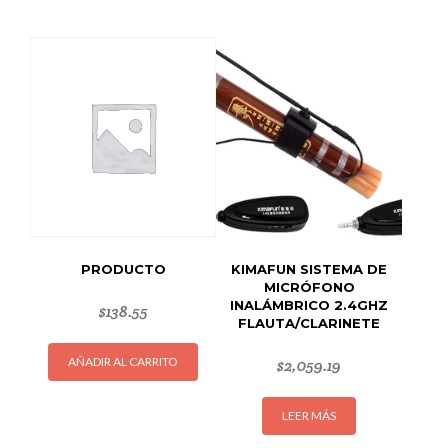
PRODUCTO
KIMAFUN SISTEMA DE
MICRÓFONO
INALÁMBRICO 2.4GHZ
$
138.55
FLAUTA/CLARINETE
AÑADIR AL CARRITO
$
2,059.19
LEER MÁS