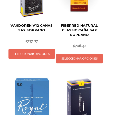
VANDOREN V12 CAÑAS
FIBERRED NATURAL
SAX SOPRANO
CLASSIC CAÑA SAX
SOPRANO
$
727.07
$
706.41
Este
Este
SELECCIONAR OPCIONES
producto
SELECCIONAR OPCIONES
produc
tiene
tiene
múltiples
múltipl
variantes.
variant
Las
Las
opciones
opcion
se
se
pueden
puede
elegir
elegir
en
en