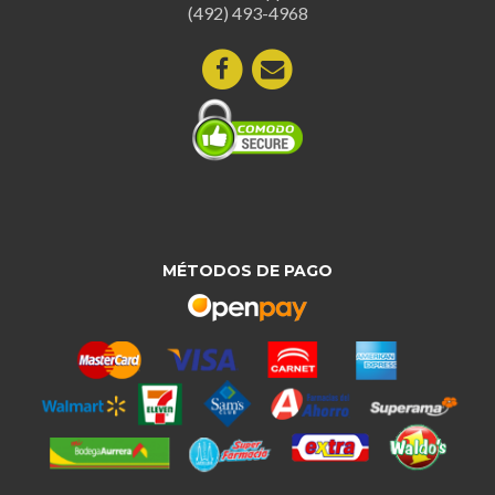
la
página
(492) 493-4968
página
de
de
producto
produc
MÉTODOS DE PAGO