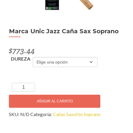
Marca Unic Jazz Caña Sax Soprano
$
773.44
DUREZA
Marca
Unic
Jazz
AÑADIR AL CARRITO
Caña
SKU:
N/D
Categoría:
Cañas Saxofón Soprano
Sax
Soprano
cantidad