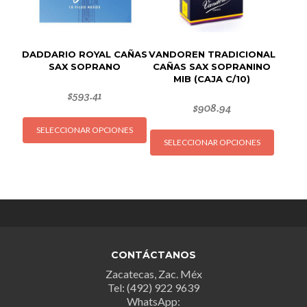
la
la
página
página
de
de
producto
DADDARIO ROYAL CAÑAS
VANDOREN TRADICIONAL
produc
SAX SOPRANO
CAÑAS SAX SOPRANINO
MIB (CAJA C/10)
$
593.41
$
908.94
Este
Este
SELECCIONAR OPCIONES
producto
SELECCIONAR OPCIONES
produc
tiene
tiene
múltiples
múltipl
variantes.
variant
Las
Las
opciones
opcion
se
se
pueden
CONTÁCTANOS
puede
elegir
Zacatecas, Zac. Méx
elegir
en
Tel: (492) 922 9639
en
la
WhatsApp: