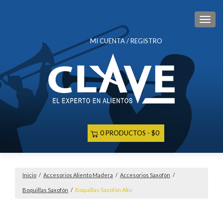
CAM
MI CUENTA / REGISTRO
0 PRODUCTOS
$0
Inicio
/
Accesorios Aliento Madera
/
Accesorios Saxofón
/
Boquillas Saxofón
/
Boquillas Saxofón Alto