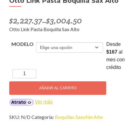
Otto Link Pasta Boquilla Sax Alto
$
2,227.37
$
3,004.50
–
Otto Link Pasta Boquilla Sax Alto
MODELO
Desde
$167
al
mes con
crédito
Otto
Link
Pasta
AÑADIR AL CARRITO
Boquilla
Sax
Ver más
Alto
cantidad
SKU:
N/D
Categoría:
Boquillas Saxofón Alto