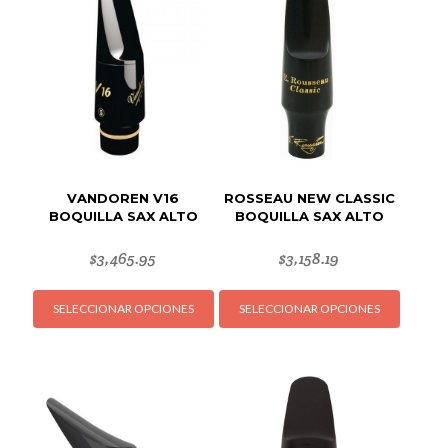
VANDOREN V16
ROSSEAU NEW CLASSIC
BOQUILLA SAX ALTO
BOQUILLA SAX ALTO
$
3,465.95
$
3,158.19
Este
Este
SELECCIONAR OPCIONES
SELECCIONAR OPCIONES
producto
produc
tiene
tiene
múltiples
múltipl
variantes.
variant
Las
Las
opciones
opcion