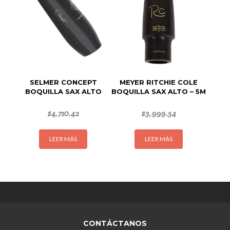
se
se
pueden
puede
elegir
elegir
en
en
la
la
página
página
de
de
SELMER CONCEPT
MEYER RITCHIE COLE
producto
produc
BOQUILLA SAX ALTO
BOQUILLA SAX ALTO – 5M
$
4,710.42
$
3,999.54
LEER MÁS
LEER MÁS
CONTÁCTANOS