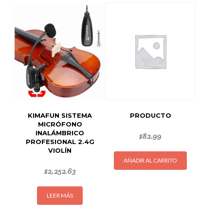
KIMAFUN SISTEMA
PRODUCTO
MICRÓFONO
INALÁMBRICO
$
82.99
PROFESIONAL 2.4G
VIOLÍN
AÑADIR AL CARRITO
$
2,252.63
LEER MÁS