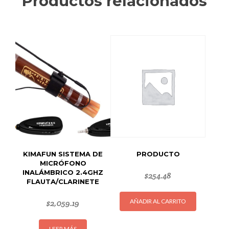
Productos relacionados
KIMAFUN SISTEMA DE
PRODUCTO
MICRÓFONO
INALÁMBRICO 2.4GHZ
$
254.48
FLAUTA/CLARINETE
AÑADIR AL CARRITO
$
2,059.19
LEER MÁS