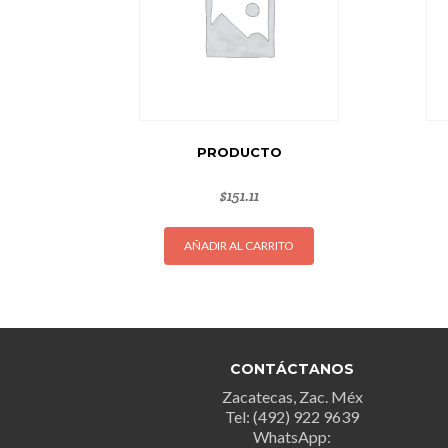
PRODUCTO
$
151.11
AÑADIR AL CARRITO
CONTÁCTANOS
Zacatecas, Zac. Méx
Tel: (492) 922 9639
WhatsApp: