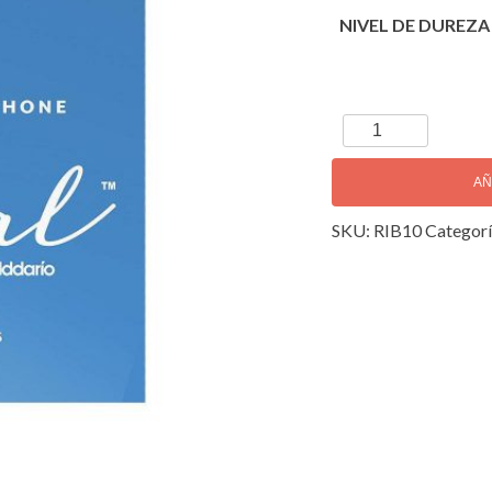
NIVEL DE DUREZA
Daddario
Royal
Cañas
AÑ
Sax
SKU:
RIB10
Categorí
Soprano
cantidad