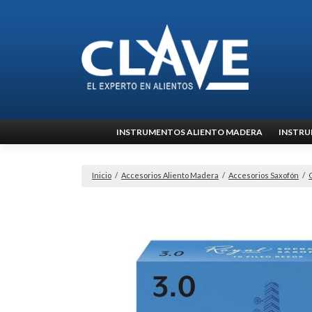
Ir
INSTRUMENTOS ALIENTO MADERA
INSTRU
al
contenido
Inicio
/
Accesorios Aliento Madera
/
Accesorios Saxofón
/