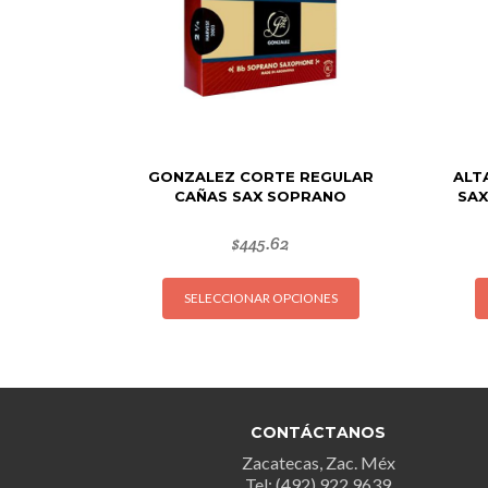
GONZALEZ CORTE REGULAR
ALT
CAÑAS SAX SOPRANO
SAX
$
445.62
Este
SELECCIONAR OPCIONES
producto
tiene
múltiples
variantes.
Las
opciones
CONTÁCTANOS
se
Zacatecas, Zac. Méx
Tel: (492) 922 9639
pueden