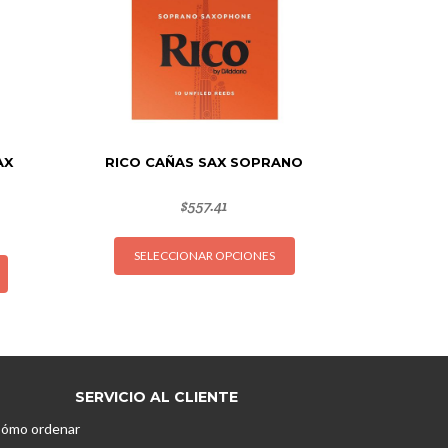
AX
RICO CAÑAS SAX SOPRANO
$
557.41
Este
Este
SELECCIONAR OPCIONES
producto
producto
tiene
tiene
múltiples
múltiples
variantes.
variantes.
Las
Las
opciones
opciones
SERVICIO AL CLIENTE
se
se
pueden
ómo ordenar
pueden