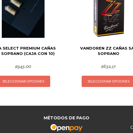
A SELECT PREMIUM CAÑAS
VANDOREN ZZ CAÑAS S
 SOPRANO (CAJA CON 10)
SOPRANO
$
945.00
$
632.17
Este
SELECCIONAR OPCIONES
SELECCIONAR OPCIONES
producto
tiene
múltiples
variantes.
Las
opciones
MÉTODOS DE PAGO
se
C
pueden