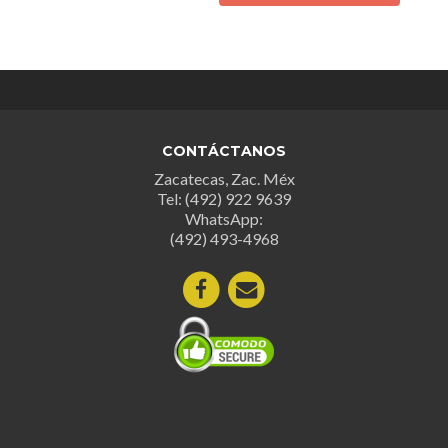
tiene
múltiples
múltipl
variantes.
variant
Las
Las
opciones
opcion
se
se
pueden
CONTÁCTANOS
puede
elegir
Zacatecas, Zac. Méx
elegir
en
Tel: (492) 922 9639
en
la
WhatsApp:
la
página
(492) 493-4968
página
de
de
producto
produc