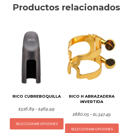
Productos relacionados
RICO CUBREBOQUILLA
RICO H ABRAZADERA
INVERTIDA
$
326.89
$
469.99
–
$
880.05
$
1,347.49
–
Este
Este
SELECCIONAR OPCIONES
producto
SELECCIONAR OPCIONES
produc
tiene