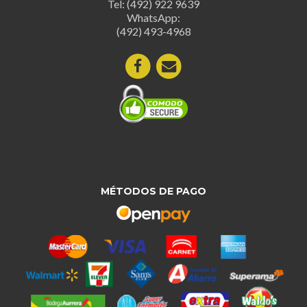
Tel: (492) 922 9639
en
en
WhatsApp:
la
la
(492) 493-4968
página
página
de
de
producto
produc
MÉTODOS DE PAGO