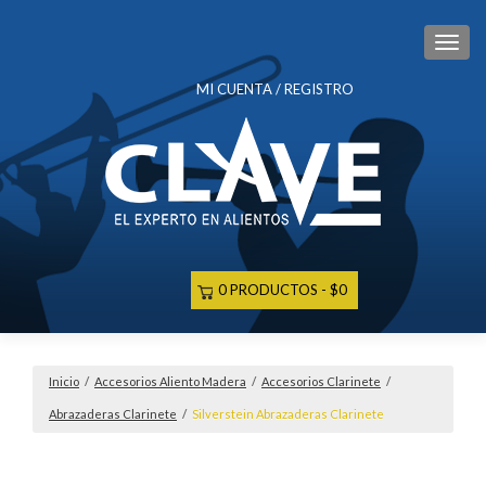
CAM
MI CUENTA / REGISTRO
0 PRODUCTOS
$0
Inicio
/
Accesorios Aliento Madera
/
Accesorios Clarinete
/
Abrazaderas Clarinete
/
Silverstein Abrazaderas Clarinete