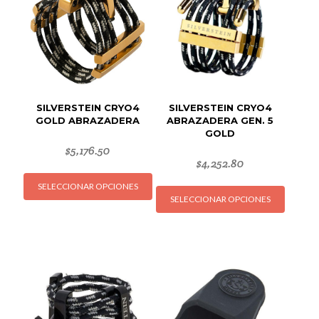
SILVERSTEIN CRYO4
SILVERSTEIN CRYO4
GOLD ABRAZADERA
ABRAZADERA GEN. 5
GOLD
$
5,176.50
$
4,252.80
Este
Este
SELECCIONAR OPCIONES
producto
SELECCIONAR OPCIONES
produc
tiene
tiene
múltiples
múltipl
variantes.
variant
Las
Las
opciones
opcion
se
se
pueden