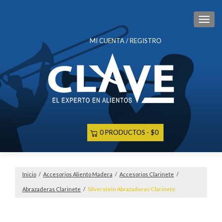
CAM
MI CUENTA / REGISTRO
0 PRODUCTOS
$0
Inicio
/
Accesorios Aliento Madera
/
Accesorios Clarinete
/
Abrazaderas Clarinete
/
Silverstein Abrazaderas Clarinete