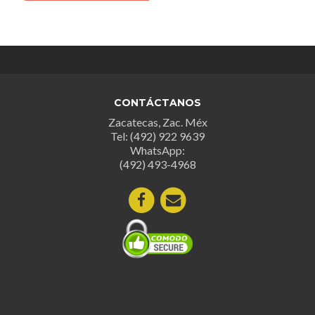
tiene
múltipl
múltiples
variant
variantes.
Las
Las
opcion
opciones
se
se
puede
CONTÁCTANOS
pueden
elegir
Zacatecas, Zac. Méx
elegir
en
Tel: (492) 922 9639
en
la
WhatsApp:
la
página
(492) 493-4968
página
de
de
produc
producto