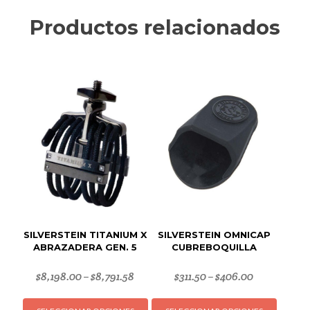
Productos relacionados
SILVERSTEIN TITANIUM X
SILVERSTEIN OMNICAP
ABRAZADERA GEN. 5
CUBREBOQUILLA
$
8,198.00
$
8,791.58
$
311.50
$
406.00
–
–
Este
Este