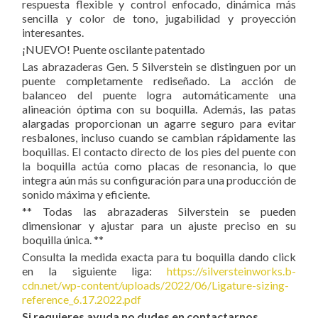
respuesta flexible y control enfocado, dinámica más
sencilla y color de tono, jugabilidad y proyección
interesantes.
¡NUEVO! Puente oscilante patentado
Las abrazaderas Gen. 5 Silverstein se distinguen por un
puente completamente rediseñado. La acción de
balanceo del puente logra automáticamente una
alineación óptima con su boquilla. Además, las patas
alargadas proporcionan un agarre seguro para evitar
resbalones, incluso cuando se cambian rápidamente las
boquillas. El contacto directo de los pies del puente con
la boquilla actúa como placas de resonancia, lo que
integra aún más su configuración para una producción de
sonido máxima y eficiente.
** Todas las abrazaderas Silverstein se pueden
dimensionar y ajustar para un ajuste preciso en su
boquilla única. **
Consulta la medida exacta para tu boquilla dando click
en la siguiente liga:
https://silversteinworks.b-
cdn.net/wp-content/uploads/2022/06/Ligature-sizing-
reference_6.17.2022.pdf
Si requieres ayuda no dudes en contactarnos.