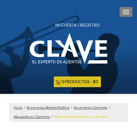
CAM
MI CUENTA / REGISTRO
0 PRODUCTOS
$0
Inicio
/
Accesorios Aliento Madera
/
Accesorios Clarinete
/
Abrazaderas Clarinete
/
Silverstein Abrazaderas Clarinete