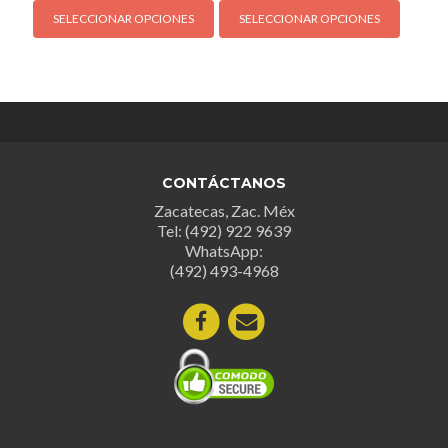
SELECCIONAR OPCIONES
SELECCIONAR OPCIONES
producto
produc
tiene
tiene
múltiples
múltipl
variantes.
variant
Las
Las
opciones
opcion
se
se
CONTÁCTANOS
pueden
puede
Zacatecas, Zac. Méx
elegir
elegir
Tel: (492) 922 9639
en
en
WhatsApp:
la
la
(492) 493-4968
página
página
de
de
producto
produc