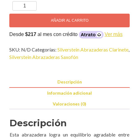
Silverstein
ORIGINAL
Abrazadera
AÑADIR AL CARRITO
Gen.
5
Desde
$217
al mes con crédito
Ver más
cantidad
SKU:
N/D
Categorías:
Silverstein Abrazaderas Clarinete
,
Silverstein Abrazaderas Saxofón
Descripción
Información adicional
Valoraciones (0)
Descripción
Esta abrazadera logra un equilibrio agradable entre