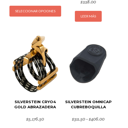
$
228.00
Este
SELECCIONAR OPCIONES
producto
LEER MÁS
tiene
múltiples
variantes.
Las
opciones
se
pueden
elegir
en
la
página
de
producto
SILVERSTEIN CRYO4
SILVERSTEIN OMNICAP
GOLD ABRAZADERA
CUBREBOQUILLA
$
5,176.50
$
311.50
$
406.00
–
Este
Este