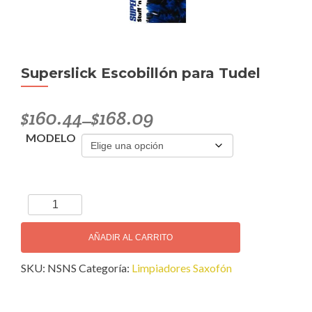
Superslick Escobillón para Tudel
$
160.44
$
168.09
–
MODELO
Superslick
Escobillón
para
AÑADIR AL CARRITO
Tudel
SKU:
NSNS
Categoría:
Limpiadores Saxofón
cantidad