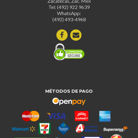
Zacatecas, Zac. Méx
elegir
Tel: (492) 922 9639
en
WhatsApp:
la
(492) 493-4968
página
de
produc
MÉTODOS DE PAGO