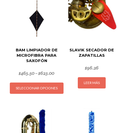
BAM LIMPIADOR DE
SLAVIK SECADOR DE
MICROFIBRA PARA
ZAPATILLAS
SAXOFÓN
$
96.26
$
465.50
$
623.00
–
Este
LEER MÁS
SELECCIONAR OPCIONES
producto
tiene
múltiples
variantes.
Las
opciones
se