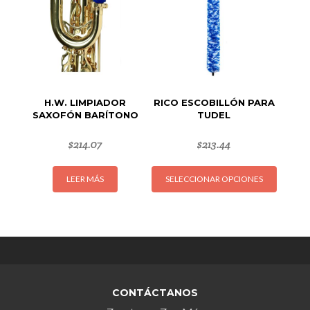
pueden
elegir
en
la
página
de
H.W. LIMPIADOR
RICO ESCOBILLÓN PARA
producto
SAXOFÓN BARÍTONO
TUDEL
$
214.07
$
213.44
Este
LEER MÁS
SELECCIONAR OPCIONES
produc
tiene
múltipl
variant
Las
opcion
se
CONTÁCTANOS
puede