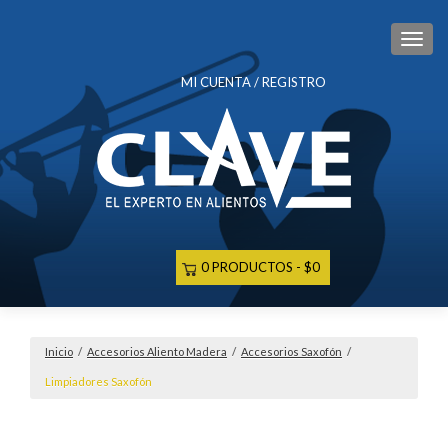
CAM
MI CUENTA / REGISTRO
0 PRODUCTOS
$0
Inicio
/
Accesorios Aliento Madera
/
Accesorios Saxofón
/
Limpiadores Saxofón