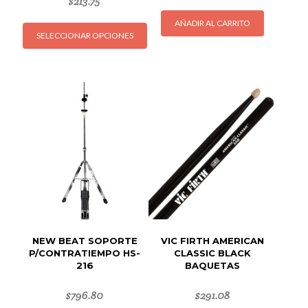
$
213.75
Este
AÑADIR AL CARRITO
SELECCIONAR OPCIONES
producto
tiene
múltiples
variantes.
Las
opciones
se
pueden
elegir
en
la
página
de
NEW BEAT SOPORTE
VIC FIRTH AMERICAN
producto
P/CONTRATIEMPO HS-
CLASSIC BLACK
216
BAQUETAS
$
796.80
$
291.08