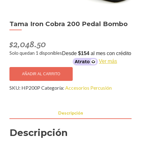
Tama Iron Cobra 200 Pedal Bombo
$
2,048.50
Solo quedan 1 disponibles
Desde
$154
al mes con crédito
Ver más
Tama
Iron
AÑADIR AL CARRITO
Cobra
SKU:
HP200P
Categoría:
Accesorios Percusión
200
Pedal
Bombo
cantidad
Descripción
Descripción