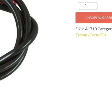
Venture
Limpiador
Trompeta
AÑADIR AL CARR
cantidad
SKU:
A1710
Categor
Tromp./Corn./Flis.