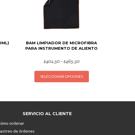
0ML)
BAM LIMPIADOR DE MICROFIBRA
PARA INSTRUMENTO DE ALIENTO
$
402.50
$
465.50
–
Este
SELECCIONAR OPCIONES
producto
tiene
múltiples
variantes.
Las
opciones
SERVICIO AL CLIENTE
se
ómo ordenar
pueden
astreo de órdenes