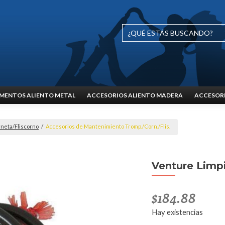
MENTOS ALIENTO METAL
ACCESORIOS ALIENTO MADERA
ACCESORI
neta/Fliscorno
/
Accesorios de Mantenimiento Tromp./Corn./Flis.
Venture Limp
$
184.88
Hay existencias