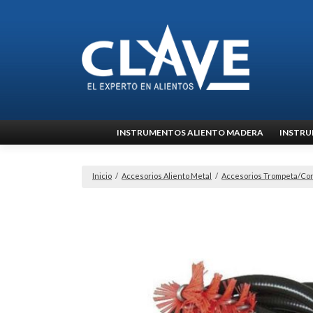
Ir
INSTRUMENTOS ALIENTO MADERA
INSTRU
al
contenido
Inicio
/
Accesorios Aliento Metal
/
Accesorios Trompeta/Cor