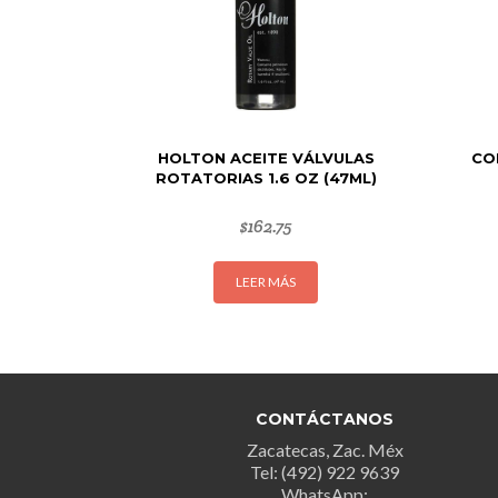
HOLTON ACEITE VÁLVULAS
CO
ROTATORIAS 1.6 OZ (47ML)
$
162.75
LEER MÁS
CONTÁCTANOS
Zacatecas, Zac. Méx
Tel: (492) 922 9639
WhatsApp: