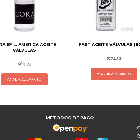
RA BY L. AMERICA ACEITE
FAST ACEITE VÁLVULAS (6
VÁLVULAS
$
101.32
$
62.37
AÑADIR AL CARRITO
AÑADIR AL CARRITO
MÉTODOS DE PAGO
C
R