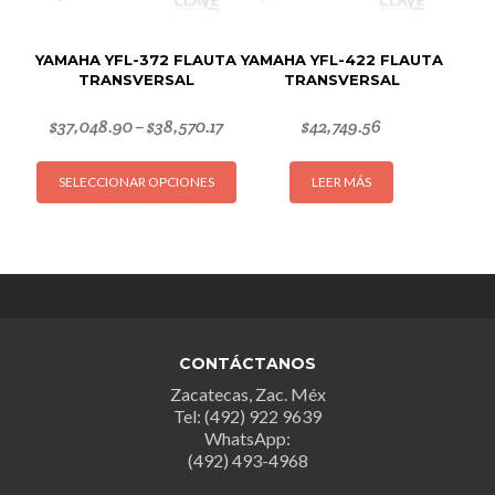
página
página
de
de
YAMAHA YFL-372 FLAUTA
YAMAHA YFL-422 FLAUTA
producto
produc
TRANSVERSAL
TRANSVERSAL
$
37,048.90
$
38,570.17
$
42,749.56
–
Este
SELECCIONAR OPCIONES
LEER MÁS
producto
tiene
múltiples
variantes.
Las
opciones
se
CONTÁCTANOS
pueden
Zacatecas, Zac. Méx
elegir
Tel: (492) 922 9639
en
WhatsApp:
la
(492) 493-4968
página