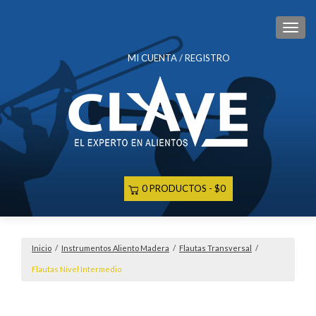
CAM
MI CUENTA / REGISTRO
0 PRODUCTOS
$0
Inicio
/
Instrumentos Aliento Madera
/
Flautas Transversal
/
Flautas Nivel Intermedio