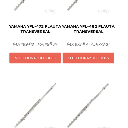
YAMAHA YFL-472 FLAUTA
YAMAHA YFL-482 FLAUTA
TRANSVERSAL
TRANSVERSAL
$
47,499.03
$
51,298.72
$
47,973.62
$
51,773.31
–
–
Este
Este
SELECCIONAR OPCIONES
SELECCIONAR OPCIONES
producto
produc
tiene
tiene
múltiples
múltipl
variantes.
variant
Las
Las
opciones
opcion
se
se
pueden
puede
elegir
elegir
en
en
la
la