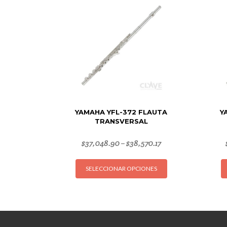
YAMAHA YFL-372 FLAUTA
Y
TRANSVERSAL
$
37,048.90
$
38,570.17
–
Este
SELECCIONAR OPCIONES
producto
tiene
múltiples
variantes.
Las