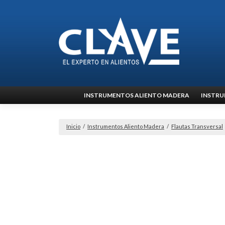
Ir
INSTRUMENTOS ALIENTO MADERA
INSTRU
al
contenido
Inicio
/
Instrumentos Aliento Madera
/
Flautas Transversal