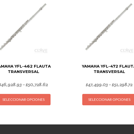
AMAHA YFL-462 FLAUTA
YAMAHA YFL-472 FLAUT
TRANSVERSAL
TRANSVERSAL
$
46,928.93
$
50,728.62
$
47,499.03
$
51,298.72
–
–
Este
SELECCIONAR OPCIONES
SELECCIONAR OPCIONES
producto
tiene
múltiples
variantes.
Las