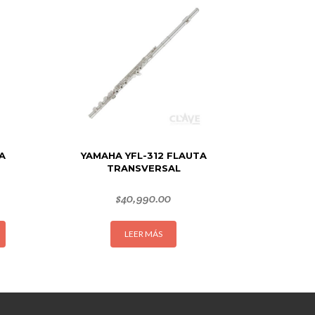
A
YAMAHA YFL-312 FLAUTA
TRANSVERSAL
$
40,990.00
Este
LEER MÁS
producto
tiene
múltiples
variantes.
Las