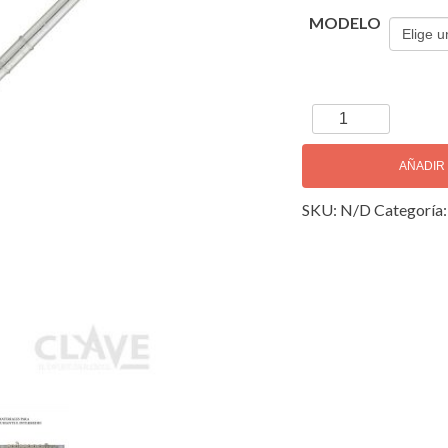
MODELO
Yamaha
YFL-
482
AÑADIR
Flauta
SKU:
N/D
Categoría
Transversal
cantidad