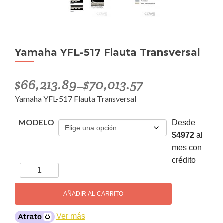
Yamaha YFL-517 Flauta Transversal
$
66,213.89
$
70,013.57
–
Yamaha YFL-517 Flauta Transversal
MODELO
Desde
$4972
al
mes con
crédito
Yamaha
YFL-
517
AÑADIR AL CARRITO
Flauta
Transversal
Ver más