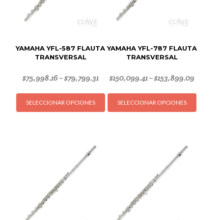
YAMAHA YFL-587 FLAUTA
YAMAHA YFL-787 FLAUTA
TRANSVERSAL
TRANSVERSAL
$
75,998.16
$
79,799.31
$
150,099.41
$
153,899.09
–
–
Este
Este
SELECCIONAR OPCIONES
SELECCIONAR OPCIONES
producto
produc
tiene
tiene
múltiples
múltipl
variantes.
variant
Las
Las
opciones
opcion
se
se
pueden
puede
elegir
elegir
en
en