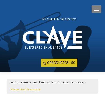
CAM
MI CUENTA / REGISTRO
0 PRODUCTOS
$0
Inicio
/
Instrumentos Aliento Madera
/
Flautas Transversal
/
Flautas Nivel Profesional