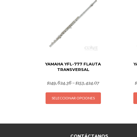
YAMAHA YFL-777 FLAUTA
Y
TRANSVERSAL
$
149,624.36
$
153,424.07
–
Este
SELECCIONAR OPCIONES
producto
tiene
múltiples
variantes.
Las
opciones
CONTÁCTANOS