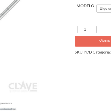
MODELO
Yamaha
YFL-
677
AÑADIR
Flauta
SKU:
N/D
Categoría
Transversal
cantidad