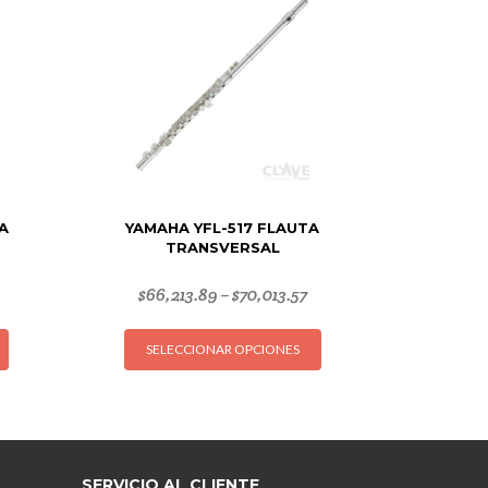
A
YAMAHA YFL-517 FLAUTA
TRANSVERSAL
$
66,213.89
$
70,013.57
–
Este
Este
SELECCIONAR OPCIONES
producto
producto
tiene
tiene
múltiples
múltiples
variantes.
variantes.
Las
Las
opciones
opciones
SERVICIO AL CLIENTE