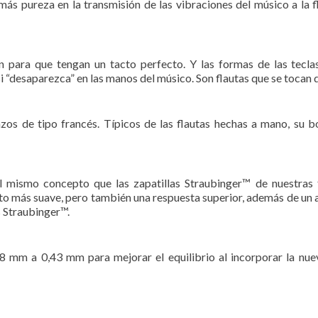
s pureza en la transmisión de las vibraciones del músico a la f
n para que tengan un tacto perfecto. Y las formas de las tecl
 “desaparezca” en las manos del músico. Son flautas que se tocan d
azos de tipo francés. Típicos de las flautas hechas a mano, su b
el mismo concepto que las zapatillas Straubinger™ de nuestras 
to más suave, pero también una respuesta superior, además de un 
 Straubinger™.
8 mm a 0,43 mm para mejorar el equilibrio al incorporar la nue