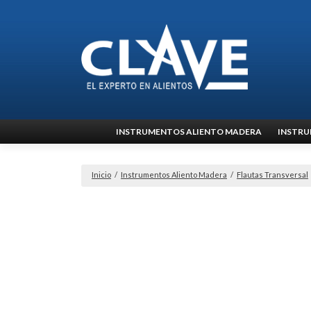
Ir
INSTRUMENTOS ALIENTO MADERA
INSTRU
al
contenido
Inicio
/
Instrumentos Aliento Madera
/
Flautas Transversal