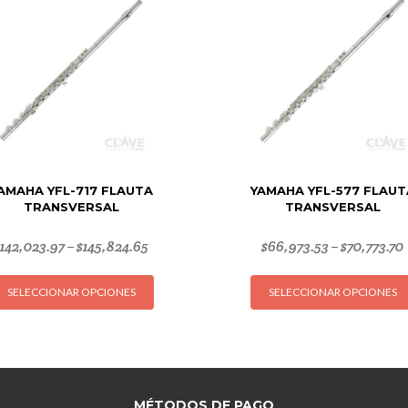
AMAHA YFL-717 FLAUTA
YAMAHA YFL-577 FLAUT
TRANSVERSAL
TRANSVERSAL
$
142,023.97
$
145,824.65
$
66,973.53
$
70,773.70
–
–
Este
SELECCIONAR OPCIONES
SELECCIONAR OPCIONES
producto
tiene
múltiples
variantes.
Las
opciones
MÉTODOS DE PAGO