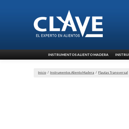
Ir
INSTRUMENTOS ALIENTO MADERA
INSTRU
al
contenido
Inicio
/
Instrumentos Aliento Madera
/
Flautas Transversal