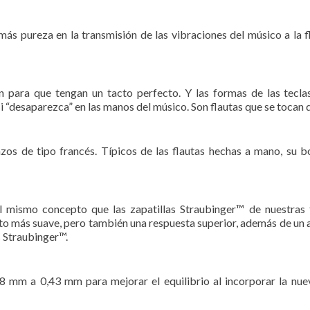
s pureza en la transmisión de las vibraciones del músico a la f
n para que tengan un tacto perfecto. Y las formas de las tecl
 “desaparezca” en las manos del músico. Son flautas que se tocan d
azos de tipo francés. Típicos de las flautas hechas a mano, su b
el mismo concepto que las zapatillas Straubinger™ de nuestras 
to más suave, pero también una respuesta superior, además de un 
 Straubinger™.
8 mm a 0,43 mm para mejorar el equilibrio al incorporar la nue