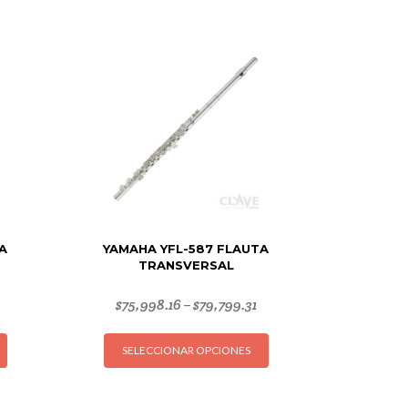
A
YAMAHA YFL-587 FLAUTA
TRANSVERSAL
$
75,998.16
$
79,799.31
–
Este
Este
SELECCIONAR OPCIONES
producto
producto
tiene
tiene
múltiples
múltiples