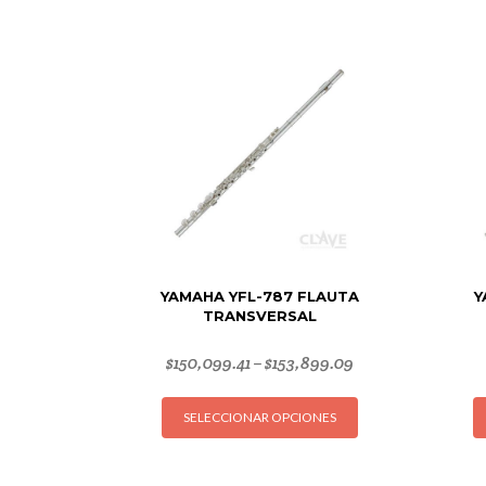
YAMAHA YFL-787 FLAUTA
Y
TRANSVERSAL
$
150,099.41
$
153,899.09
–
Este
SELECCIONAR OPCIONES
producto
tiene
múltiples