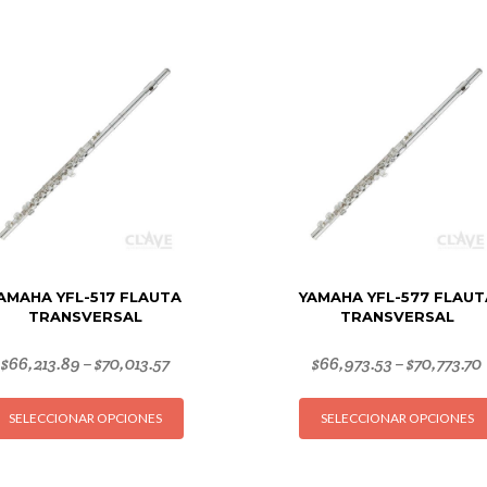
AMAHA YFL-517 FLAUTA
YAMAHA YFL-577 FLAUT
TRANSVERSAL
TRANSVERSAL
$
66,213.89
$
70,013.57
$
66,973.53
$
70,773.70
–
–
Este
SELECCIONAR OPCIONES
SELECCIONAR OPCIONES
producto
tiene
múltiples