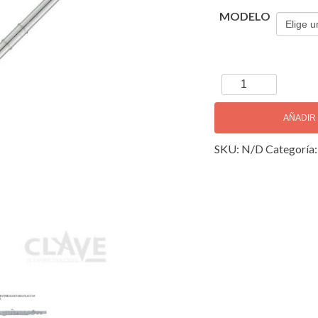
MODELO
Yamaha
YFL-
717
AÑADIR
Flauta
SKU:
N/D
Categoría
Transversal
cantidad