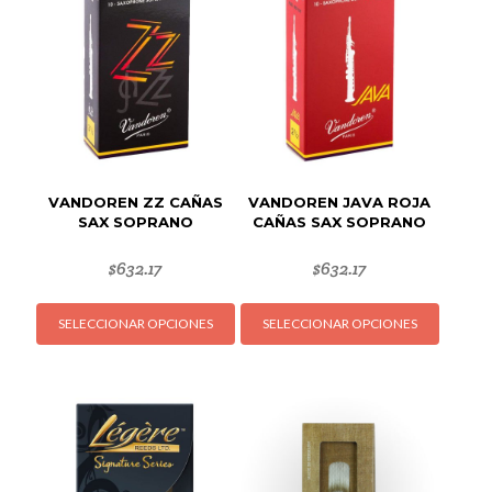
VANDOREN ZZ CAÑAS
VANDOREN JAVA ROJA
SAX SOPRANO
CAÑAS SAX SOPRANO
$
632.17
$
632.17
Este
Este
SELECCIONAR OPCIONES
SELECCIONAR OPCIONES
producto
produc
tiene
tiene
múltiples
múltipl
variantes.
variant
Las
Las
opciones
opcion
se
se