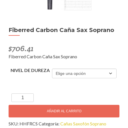
Fiberred Carbon Caña Sax Soprano
$
706.41
Fiberred Carbon Caña Sax Soprano
NIVEL DE DUREZA
Fiberred
Carbon
Caña
AÑADIR AL CARRITO
Sax
SKU:
HHFRCS
Categoría:
Cañas Saxofón Soprano
Soprano