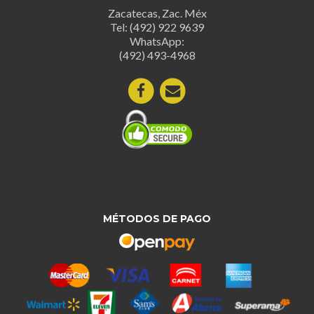
elegir
Zacatecas, Zac. Méx
elegir
en
Tel: (492) 922 9639
en
la
WhatsApp:
la
página
(492) 493-4968
página
de
de
produc
producto
MÉTODOS DE PAGO