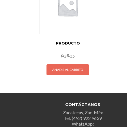
PRODUCTO
$
138.55
AÑADIR AL CARRITO
CONTÁCTANOS
Zacatecas, Zac. Méx
Tel: (492) 922 9639
WhatsApp: