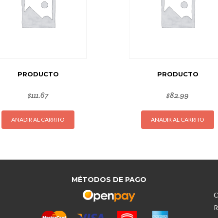
PRODUCTO
PRODUCTO
$
111.67
$
82.99
AÑADIR AL CARRITO
AÑADIR AL CARRITO
MÉTODOS DE PAGO
C
R